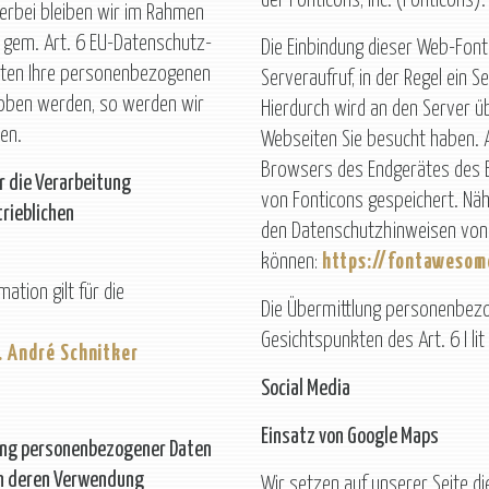
der Fonticons, Inc. (Fonticons).
erbei bleiben wir im Rahmen
 gem. Art. 6 EU-Datenschutz-
Die Einbindung dieser Web-Font
lten Ihre personenbezogenen
Serveraufruf, in der Regel ein 
oben werden, so werden wir
Hierdurch wird an den Server ü
en.
Webseiten Sie besucht haben. A
Browsers des Endgerätes des 
 die Verarbeitung
von Fonticons gespeichert. Näh
rieblichen
den Datenschutzhinweisen von F
können:
https://fontawesom
ation gilt für die
Die Übermittlung personenbezo
Gesichtspunkten des Art. 6 I lit
. André Schnitker
Social Media
Einsatz von Google Maps
ung personenbezogener Daten
on deren Verwendung
Wir setzen auf unserer Seite 